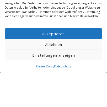
zuzugreifen. Die Zustimmung zu diesen Technologien ermöglicht es uns,
Daten wie das Surfverhalten oder eindeutige IDs auf dieser Website zu
verarbeiten. Das Nicht-Zustimmen oder der Widerruf der Zustimmung
kann sich negativ auf bestimmte Funktionen und Merkmale auswirken.
Akzeptieren
Ablehnen
Einstellungen anzeigen
Symbolbild (KI-generiert)
Cookie Policy
Datenschutz
W
ir sind Teppich-Clean24, Ihr Partner für
Teppichbodenreinigung in Düsseldorf und
Umgebung. Ob Altstadt oder Benrath, Büro oder
Wohnzimmer – wir machen’s sauber. Und zwar richtig, nicht nur
oben drüber. Manchmal merkt man’s gar nicht sofort. Der
Teppichboden sieht aus wie immer – bis man ihn mal richtig