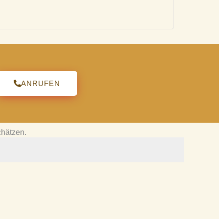
ANRUFEN
chätzen.