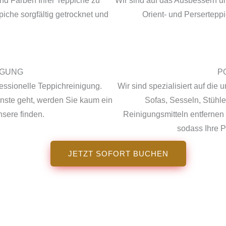
nd Farben Ihrer Teppiche zu
Wir sind auf das Ausbessern un
che sorgfältig getrocknet und
Orient- und Perserteppi
IGUNG
P
ofessionelle Teppichreinigung.
Wir sind spezialisiert auf di
ste geht, werden Sie kaum ein
Sofas, Sesseln, Stühl
nsere finden.
Reinigungsmitteln entfernen
sodass Ihre P
JETZT SOFORT BUCHEN